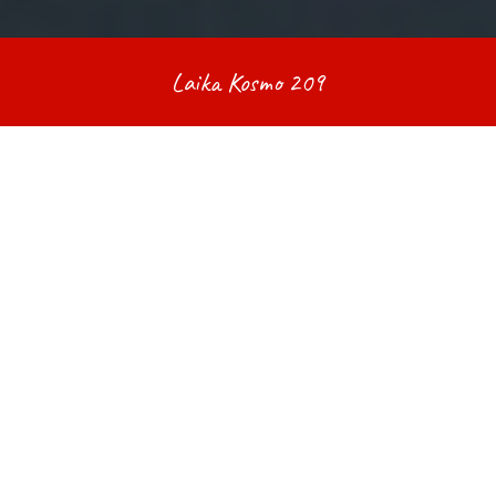
Laika Kosmo 209
Un crédit vous engage et doit être remboursé. Vérifiez vos
capacités de remboursement avant de vous engager.
Laika Kosmo 209
RÉSUMÉ
FICHE TECHNIQUE
72 990,00 €
TTC
A partir de