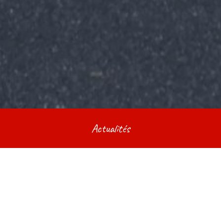
Actualités
Grand Déstockage !!!
Publié le
janvier 17, 2025
(janvier 17, 2025)
par
arcenciel.location@orange.fr