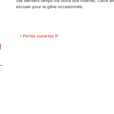
ces derniers temps via notre site internet. Cette a
excuser pour la gêne occasionnée.
Navigation des articles
Portes ouvertes !!!
A