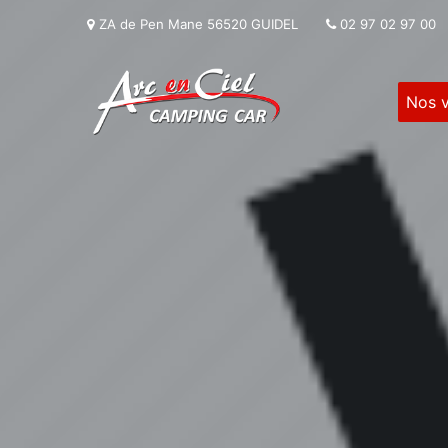
ZA de Pen Mane 56520 GUIDEL
02 97 02 97 00
Nos v
Navigation principale