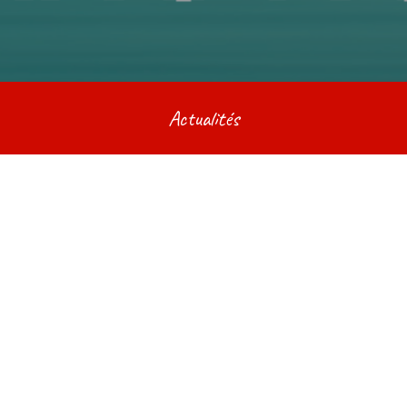
Actualités
LES IMMANQUABLES DU
CAMPING-CAR
Publié le
mai 17, 2023
(mai 17, 2023)
par
arcenciel.location@orange.fr